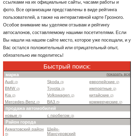
ссылками на их официальные сайты, часами работы и
фото. Все организации представлены в виде рейтинга
пользователей, а также на интерактивной карте Грозного.
Особое внимание мы уделяем отзывам и рейтингу
автосалонов, составляемому нашими посетителями. Если
Вы нашли на нашем сайте место, которое уже посещали, и у
Вас остался положительный или отрицательный опыт,
обязательно им поделитесь!
Быстрый поиск:
марка
показать все
Audi
Skoda
европейские
(2)
(3)
(2)
BMW
Toyota
импортные
(2)
(3)
(2)
Kia
Volkswagen
китайские
(2)
(2)
(2)
Mercedes-Benz
ВАЗ
коммерческие
(2)
(5)
(2)
продажа автомобилей
новые
с пробегом
(5)
(3)
Район города
Ахматовский район
Шейх-
Мансуровский
(5)