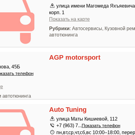
улица имени Магомеда Яхъяевича 
корп. 1
Показать на карте
Рубрики
: Автосервисы, Кузовной рем
автотюнинга
AGP motorsport
ова, 45Б
казать телефон
те
и автотюнинга
Auto Tuning
улица Маты Кишиевой, 112
+7 (963) 7...
Показать телефон
пн,вт,ср,чт,сб,вс 10:00–18:00, пер