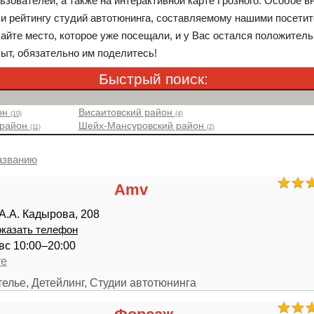
ьзователей, а также на интерактивной карте Грозного. Особое 
и рейтингу студий автотюнинга, составляемому нашими посети
айте место, которое уже посещали, и у Вас остался положител
ыт, обязательно им поделитесь!
Быстрый поиск:
он
Висаитовский район
(10)
(4)
 район
Шейх-Мансуровский район
(11)
(2)
азванию
Amv
 А.А. Кадырова, 208
казать телефон
,вс 10:00–20:00
те
телье, Детейлинг, Студии автотюнинга