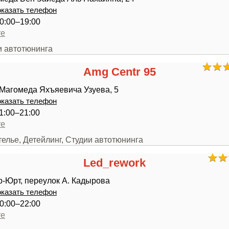
казать телефон
0:00–19:00
те
и автотюнинга
Amg Centr 95
Магомеда Яхъяевича Узуева, 5
казать телефон
1:00–21:00
те
телье, Детейлинг, Студии автотюнинга
Led_rework
р-Юрт, переулок А. Кадырова
казать телефон
0:00–22:00
те