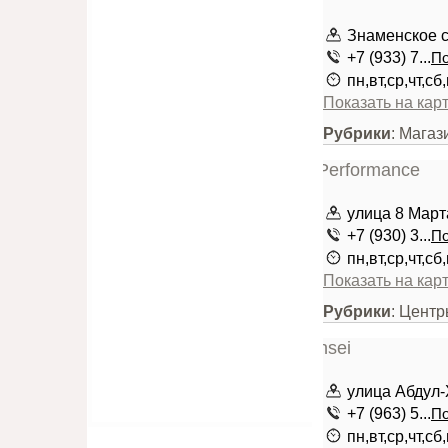
Знаменское с
+7 (933) 7...
По
пн,вт,ср,чт,сб
Показать на кар
Рубрики
: Магаз
улица 8 Март
+7 (930) 3...
По
пн,вт,ср,чт,сб
Показать на кар
Рубрики
: Центр
улица Абдул
+7 (963) 5...
По
пн,вт,ср,чт,сб