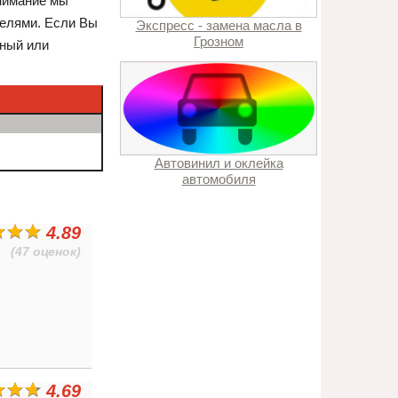
внимание мы
телями. Если Вы
Экспресс - замена масла в
Грозном
ьный или
Автовинил и оклейка
автомобиля
4.89
(47 оценок)
4.69