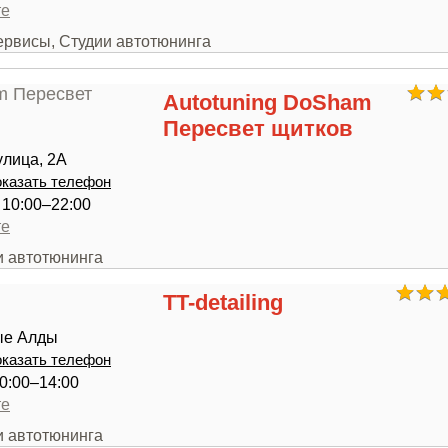
те
ервисы, Студии автотюнинга
Autotuning DoSham
Пересвет щитков
лица, 2А
казать телефон
с 10:00–22:00
те
и автотюнинга
TT-detailing
ые Алды
казать телефон
0:00–14:00
те
и автотюнинга