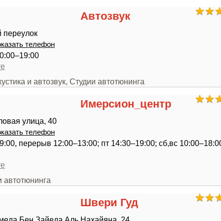
Автозвук
й переулок
казать телефон
0:00–19:00
те
кустика и автозвук, Студии автотюнинга
Имерсион_центр
овая улица, 40
казать телефон
9:00, перерыв 12:00–13:00; пт 14:30–19:00; сб,вс 10:00–18:
те
и автотюнинга
Швери Гуд
меда Бен Зайеда Аль Нахайяна, 24