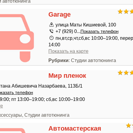
и автотюнинга
Garage
улица Маты Кишиевой, 100
+7 (929) 0...
Показать телефон
пн,вт,ср,чт,сб,вс 10:00–19:00, пер
14:00
Показать на карте
Рубрики
: Студии автотюнинга
Мир пленок
лтана Абишевича Назарбаева, 113Б/1
казать телефон
9:00; пт 13:00–19:00; сб,вс 10:00–19:00
те
ксессуары, Студии автотюнинга
Автомастерская