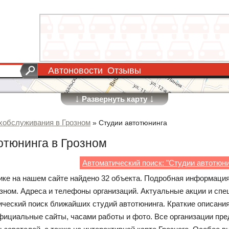
Автоновости
Отзывы
↓
↓
Развернуть карту
хобслуживания в Грозном
»
Студии автотюнинга
отюнинга в Грозном
Автоматический поиск: "Студии автотюни
рике на нашем сайте найдено 32 объекта. Подробная информация
озном. Адреса и телефоны организаций. Актуальные акции и сп
ческий поиск ближайших студий автотюнинга. Краткие описания
фициальные сайты, часами работы и фото. Все организации пр