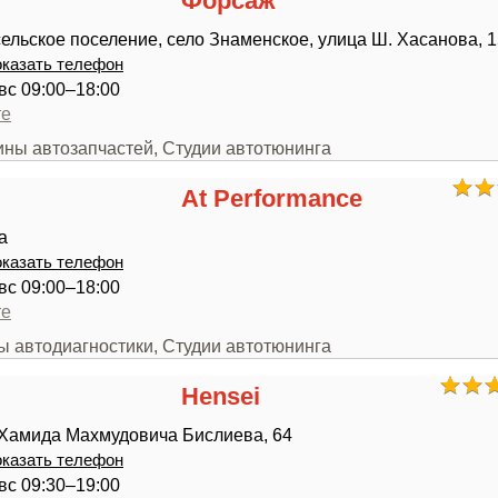
Форсаж
ельское поселение, село Знаменское, улица Ш. Хасанова, 
казать телефон
,вс 09:00–18:00
те
ины автозапчастей, Студии автотюнинга
At Performance
а
казать телефон
,вс 09:00–18:00
те
ы автодиагностики, Студии автотюнинга
Hensei
-Хамида Махмудовича Бислиева, 64
казать телефон
,вс 09:30–19:00