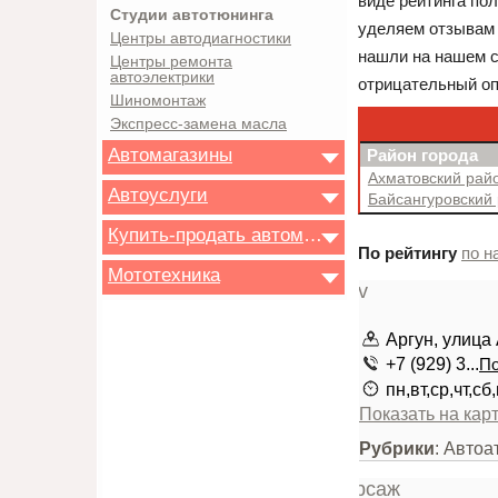
виде рейтинга пол
Студии автотюнинга
уделяем отзывам 
Центры автодиагностики
нашли на нашем с
Центры ремонта
автоэлектрики
отрицательный оп
Шиномонтаж
Экспресс-замена масла
Автомагазины
Район города
Ахматовский рай
Автоуслуги
Байсангуровский
Купить-продать автомобиль
По рейтингу
по н
Мототехника
Аргун, улица
+7 (929) 3...
По
пн,вт,ср,чт,сб
Показать на кар
Рубрики
: Автоа