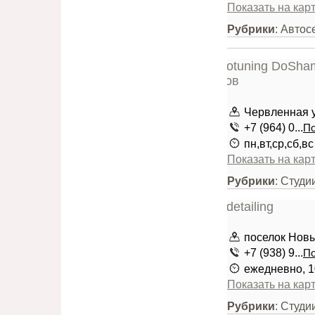
Показать на кар
Рубрики
: Автос
Червленная у
+7 (964) 0...
По
пн,вт,ср,сб,в
Показать на кар
Рубрики
: Студи
поселок Нов
+7 (938) 9...
По
ежедневно, 1
Показать на кар
Рубрики
: Студи