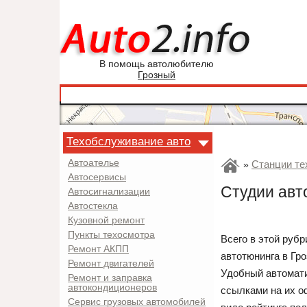
В помощь автолюбителю
Грозный
Техобслуживание авто
Автоателье
Станции те
»
Автосервисы
Студии авт
Автосигнализации
Автостекла
Кузовной ремонт
Пункты техосмотра
Всего в этой руб
Ремонт АКПП
автотюнинга в Гр
Ремонт двигателей
Удобный автомати
Ремонт и заправка
автокондиционеров
ссылками на их о
Сервис грузовых автомобилей