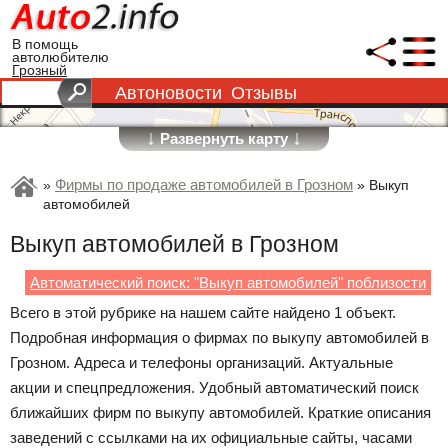
В помощь
автолюбителю
Грозный
Автоновости
Отзывы
↓
↓
Развернуть карту
Фирмы по продаже автомобилей в Грозном
»
»
Выкуп
автомобилей
Выкуп автомобилей в Грозном
Автоматический поиск: "Выкуп автомобилей" поблизости
Всего в этой рубрике на нашем сайте найдено 1 объект.
Подробная информация о фирмах по выкупу автомобилей в
Грозном. Адреса и телефоны организаций. Актуальные
акции и спецпредложения. Удобный автоматический поиск
ближайших фирм по выкупу автомобилей. Краткие описания
заведений с ссылками на их официальные сайты, часами